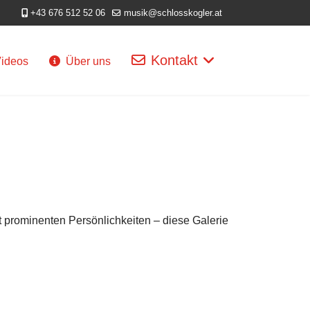
+43 676 512 52 06
musik@schlosskogler.at
Kontakt
ideos
Über uns
 prominenten Persönlichkeiten – diese Galerie